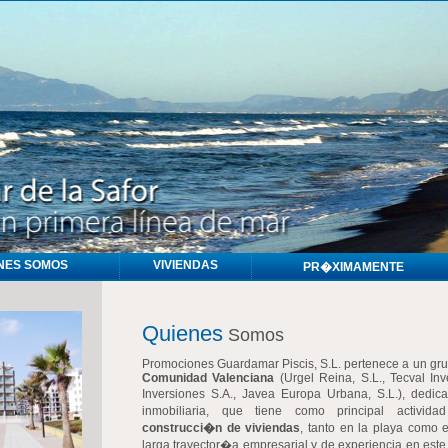
NES SOMOS
VIVIENDAS
PR�XIMAMENTE
Quienes
Somos
Promociones Guardamar Piscis, S.L. pertenece a un gr
Comunidad Valenciana
(Urgel Reina, S.L., Tecval Inv
Inversiones S.A., Javea Europa Urbana, S.L.), dedi
inmobiliaria, que tiene como principal activid
construcci�n de viviendas
, tanto en la playa como 
larga trayector�a empresarial y de experiencia en este