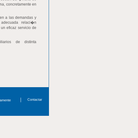
ana, concretamente en
den a las demandas y
a adecuada relaci�n
un eficaz servicio de
iarios de distinta
Contactar
amente