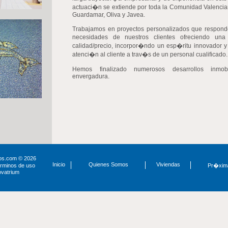
actuaci�n se extiende por toda la Comunidad Valenci
Guardamar, Oliva y Javea.
Trabajamos en proyectos personalizados que respon
necesidades de nuestros clientes ofreciendo un
calidad/precio, incorpor�ndo un esp�ritu innovador y 
atenci�n al cliente a trav�s de un personal cualificado.
Hemos finalizado numerosos desarrollos inmobil
envergadura.
os.com © 2026
Inicio
Quienes Somos
Viviendas
�rminos de uso
Pr�xim
ovatrium