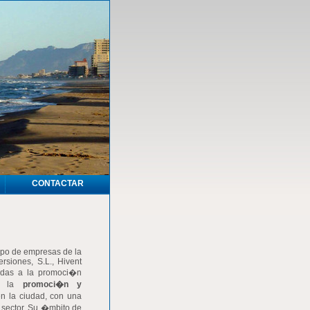
CONTACTAR
upo de empresas de la
ersiones, S.L., Hivent
cadas a la promoci�n
ad la
promoci�n y
en la ciudad, con una
 sector. Su �mbito de